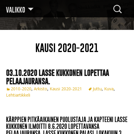
Haku:
VALIKKO
KAUSI 2020-2021
03.10.2020 LASSE KUKKONEN LOPETTAA
PELAAJAURANSA.
2010-2020
,
Arkisto
,
Kausi 2020-2021
Juttu
,
Kuva
,
Lehtiartikkeli
KÄRPPIEN PITKÄAIKAINEN PUOLUSTAJA JA KAPTEENI LASSE
KUKKONEN ILMOITTI 8.6.2020 LOPETTAVANSA
PELAAJAURANSA. LASSE KUKKONEN PALASI LOKAKUUN 3.