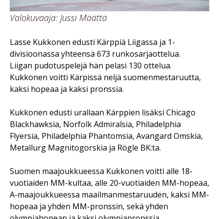
Valokuvaaja: Jussi Määttä
Lasse Kukkonen edusti Kärppiä Liigassa ja 1-
divisioonassa yhteensä 673 runkosarjaottelua.
Liigan pudotuspelejä hän pelasi 130 ottelua.
Kukkonen voitti Kärpissä neljä suomenmestaruutta,
kaksi hopeaa ja kaksi pronssia.
Kukkonen edusti urallaan Kärppien lisäksi Chicago
Blackhawksia, Norfolk Admiralsia, Philadelphia
Flyersia, Philadelphia Phantomsia, Avangard Omskia,
Metallurg Magnitogorskia ja Rögle BK:ta.
Suomen maajoukkueessa Kukkonen voitti alle 18-
vuotiaiden MM-kultaa, alle 20-vuotiaiden MM-hopeaa,
A-maajoukkueessa maailmanmestaruuden, kaksi MM-
hopeaa ja yhden MM-pronssin, sekä yhden
olympiahopean ja kaksi olympiapronssia.