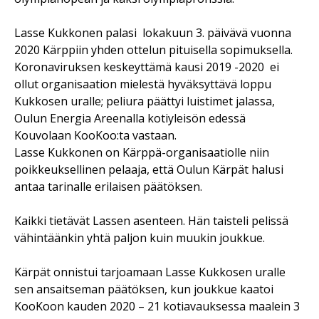
Lasse Kukkonen palasi lokakuun 3. päivävä vuonna
2020 Kärppiin yhden ottelun pituisella sopimuksella.
Koronaviruksen keskeyttämä kausi 2019 -2020 ei
ollut organisaation mielestä hyväksyttävä loppu
Kukkosen uralle; peliura päättyi luistimet jalassa,
Oulun Energia Areenalla kotiyleisön edessä
Kouvolaan KooKoo:ta vastaan.
Lasse Kukkonen on Kärppä-organisaatiolle niin
poikkeuksellinen pelaaja, että Oulun Kärpät halusi
antaa tarinalle erilaisen päätöksen.
Kaikki tietävät Lassen asenteen. Hän taisteli pelissä
vähintäänkin yhtä paljon kuin muukin joukkue.
Kärpät onnistui tarjoamaan Lasse Kukkosen uralle
sen ansaitseman päätöksen, kun joukkue kaatoi
KooKoon kauden 2020 – 21 kotiavauksessa maalein 3