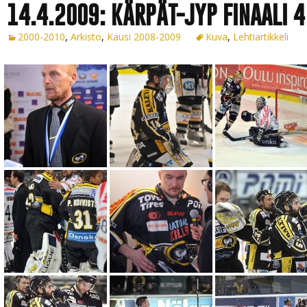
14.4.2009: KÄRPÄT-JYP FINAALI 4
2000-2010
,
Arkisto
,
Kausi 2008-2009
Kuva
,
Lehtiartikkeli