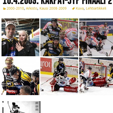
10.4.2009: KÄRPÄT-JYP FINAALI 2
2000-2010
,
Arkisto
,
Kausi 2008-2009
Kuva
,
Lehtiartikkeli