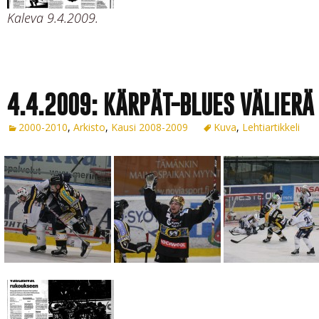
Kaleva 9.4.2009.
4.4.2009: KÄRPÄT-BLUES VÄLIERÄ
2000-2010
,
Arkisto
,
Kausi 2008-2009
Kuva
,
Lehtiartikkeli