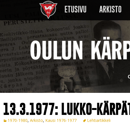
Siirry sisältöön
ETUSIVU
ARKISTO
C
13.3.1977: LUKKO-KÄRPÄ
1970-1980
,
Arkisto
,
Kausi 1976-1977
Lehtiartikkeli