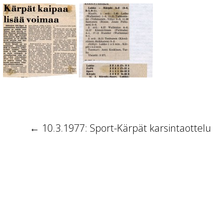
ARTIKKELIEN SELAUS
←
10.3.1977: Sport-Kärpät karsintaottelu